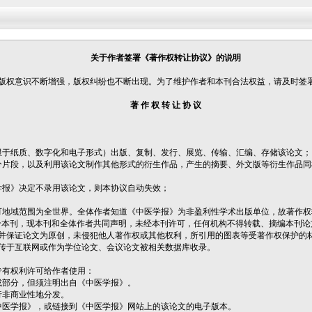
关于作者签署《著作权转让协议》的说明
民版权意识不断增强，版权纠纷也不断出现。为了维护作者和本刊合法权益，请及时签
著 作 权 转 让 协 议
不限于纸质、数字化和电子形式）出版、复制、发行、展览、传输、汇编、存储该论文；
分片段，以及利用该论文制作其他形式的衍生作品，产生的摘要、外文版等衍生作品同样
学报》决定不录用该论文，则本协议自动失效；
。
地域范围为全世界。全体作者知道《中医学报》为非盈利性学术出版单位，故著作权
给本刊，现本刊和全体作者共同声明，未经本刊许可，任何机构不得转载、摘编本刊论
并保证论文为原创，未侵犯他人著作权或其他权利，所引用的图表等受著作权保护的
传于互联网或作为学位论文、会议论文被相关数据库收录。
专有权利许可给作者使用：
或部分，但须注明出自《中医学报》。
行非商业性地分发。
《中医学报》，或链接到《中医学报》网站上的该论文的电子版本。