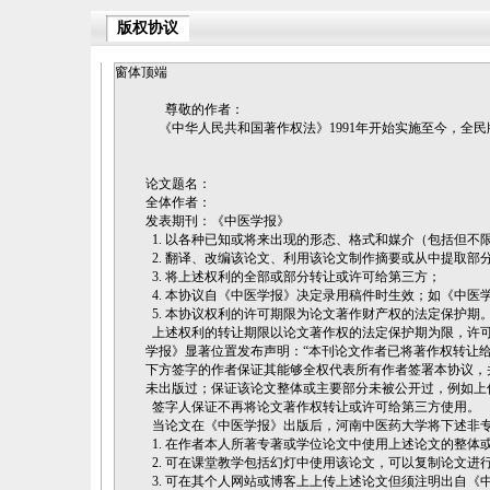
版权协议
窗体顶端
尊敬的作者：
《中华人民共和国著作权法》1991年开始实施至今，全
论文题名：
全体作者：
发表期刊：《中医学报》
1. 以各种已知或将来出现的形态、格式和媒介（包括但
2. 翻译、改编该论文、利用该论文制作摘要或从中提取部
3. 将上述权利的全部或部分转让或许可给第三方；
4. 本协议自《中医学报》决定录用稿件时生效；如《中医
5. 本协议权利的许可期限为论文著作财产权的法定保护期
上述权利的转让期限以论文著作权的法定保护期为限，许可
学报》显著位置发布声明：“本刊论文作者已将著作权转让
下方签字的作者保证其能够全权代表所有作者签署本协议，
未出版过；保证该论文整体或主要部分未被公开过，例如上
签字人保证不再将论文著作权转让或许可给第三方使用。
当论文在《中医学报》出版后，河南中医药大学将下述非
1. 在作者本人所著专著或学位论文中使用上述论文的整体
2. 可在课堂教学包括幻灯中使用该论文，可以复制论文进
3. 可在其个人网站或博客上上传上述论文但须注明出自